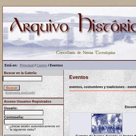
Está en:
Principal
/
Castro
/ Eventos
Buscar en la Galería:
Eventos
eventos, costumbres y tradiciones - event
Búsqueda avanzada
Acceso Usuarios Registrados
Encont
Usuario:
Contraseña:
¿Iniciar sesión automáticamente en
la siguiente visita?
Carreira de burros durante as festas 