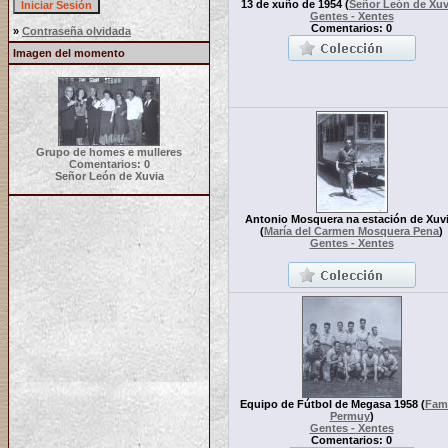
13 de xuño de 1954
(
Señor León de Xuv
Gentes - Xentes
Comentarios: 0
»
Contraseña olvidada
Imagen del momento
Grupo de homes e mulleres
Comentarios: 0
Señor León de Xuvia
Antonio Mosquera na estación de Xuvi
(
María del Carmen Mosquera Pena
)
Gentes - Xentes
Equipo de Fútbol de Megasa 1958
(
Fami
Permuy
)
Gentes - Xentes
Comentarios: 0