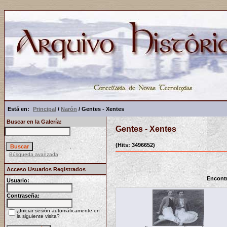
Está en:
Principal
/
Narón
/ Gentes - Xentes
Buscar en la Galería:
Gentes - Xentes
(Hits: 3496652)
Búsqueda avanzada
Acceso Usuarios Registrados
Encontr
Usuario:
Contraseña:
¿Iniciar sesión automáticamente en
la siguiente visita?