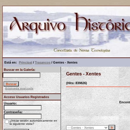
Está en:
Principal
/
Trasancos
/ Gentes - Xentes
Buscar en la Galería:
Gentes - Xentes
(Hits: 839826)
Búsqueda avanzada
Acceso Usuarios Registrados
Encont
Usuario:
Contraseña:
¿Iniciar sesión automáticamente en
la siguiente visita?