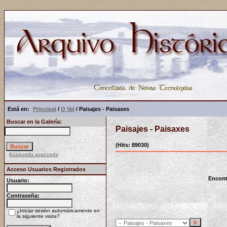
Está en:
Principal
/
O Val
/ Paisajes - Paisaxes
Buscar en la Galería:
Paisajes - Paisaxes
(Hits: 89030)
Búsqueda avanzada
Acceso Usuarios Registrados
Encont
Usuario:
Contraseña:
¿Iniciar sesión automáticamente en
la siguiente visita?