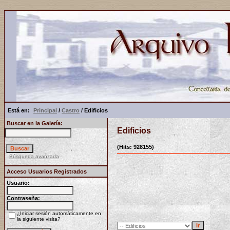
Está en:
Principal
/
Castro
/ Edificios
Buscar en la Galería:
Edificios
(Hits: 928155)
Búsqueda avanzada
Acceso Usuarios Registrados
Usuario:
Contraseña:
¿Iniciar sesión automáticamente en
la siguiente visita?