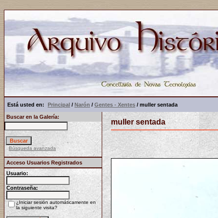
Está usted en:
Principal
/
Narón
/
Gentes - Xentes
/ muller sentada
Buscar en la Galería:
muller sentada
Búsqueda avanzada
Acceso Usuarios Registrados
Usuario:
Contraseña:
¿Iniciar sesión automáticamente en
la siguiente visita?