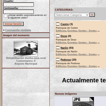
Usuario:
Contraseña:
CATEGORIAS:
¿Iniciar sesión automáticamente en
la siguiente visita?
Castro
(3)
Parroquia de Castro
»
Contraseña olvidada
,
,
...
Edificios
Eventos
Gentes - Xentes
Imagen del momento
Doso
(0)
Parroquia de Doso
,
,
...
Edificios
Eventos
Gentes - Xentes
Narón
(93)
Parroquia de Narón
,
,
...
Edificios
Eventos
Gentes - Xentes
Rehabilitación dunha casa rural
Pedroso
(20)
Comentarios: 0
Parroquia de Pedroso
Arquivo Municipal
,
,
...
Edificios
Eventos
Gentes - Xentes
Actualmente t
Nuevas imágenes