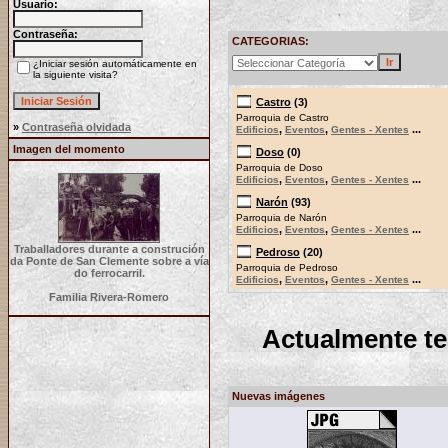
Usuario:
Contraseña:
CATEGORIAS:
¿Iniciar sesión automáticamente en
la siguiente visita?
Castro
(3)
Parroquia de Castro
»
Contraseña olvidada
,
,
...
Edificios
Eventos
Gentes - Xentes
Imagen del momento
Doso
(0)
Parroquia de Doso
,
,
...
Edificios
Eventos
Gentes - Xentes
Narón
(93)
Parroquia de Narón
,
,
...
Edificios
Eventos
Gentes - Xentes
Traballadores durante a construción
Pedroso
(20)
da Ponte de San Clemente sobre a vía
Parroquia de Pedroso
do ferrocarril.
,
,
...
Edificios
Eventos
Gentes - Xentes
Familia Rivera-Romero
Actualmente t
Nuevas imágenes