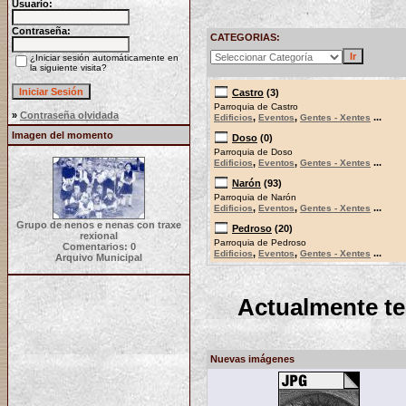
Usuario:
Contraseña:
CATEGORIAS:
¿Iniciar sesión automáticamente en
la siguiente visita?
Castro
(3)
Parroquia de Castro
»
Contraseña olvidada
,
,
...
Edificios
Eventos
Gentes - Xentes
Imagen del momento
Doso
(0)
Parroquia de Doso
,
,
...
Edificios
Eventos
Gentes - Xentes
Narón
(93)
Parroquia de Narón
,
,
...
Edificios
Eventos
Gentes - Xentes
Grupo de nenos e nenas con traxe
Pedroso
(20)
rexional
Parroquia de Pedroso
Comentarios: 0
,
,
...
Edificios
Eventos
Gentes - Xentes
Arquivo Municipal
Actualmente t
Nuevas imágenes