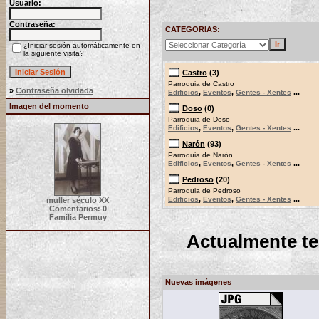
Usuario:
Contraseña:
CATEGORIAS:
¿Iniciar sesión automáticamente en
la siguiente visita?
Castro
(3)
Parroquia de Castro
»
Contraseña olvidada
,
,
...
Edificios
Eventos
Gentes - Xentes
Imagen del momento
Doso
(0)
Parroquia de Doso
,
,
...
Edificios
Eventos
Gentes - Xentes
Narón
(93)
Parroquia de Narón
,
,
...
Edificios
Eventos
Gentes - Xentes
Pedroso
(20)
Parroquia de Pedroso
,
,
...
Edificios
Eventos
Gentes - Xentes
muller século XX
Comentarios: 0
Familia Permuy
Actualmente t
Nuevas imágenes