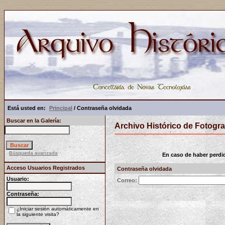
Está usted en:
Principal
/ Contraseña olvidada
Buscar en la Galería:
Archivo Histórico de Fotogra
Búsqueda avanzada
En caso de haber perdido
Acceso Usuarios Registrados
Contraseña olvidada
Usuario:
Correo:
Contraseña:
¿Iniciar sesión automáticamente en
la siguiente visita?