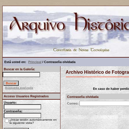
Está usted en:
Principal
/ Contraseña olvidada
Buscar en la Galería:
Archivo Histórico de Fotogra
Búsqueda avanzada
En caso de haber perdido
Acceso Usuarios Registrados
Contraseña olvidada
Usuario:
Correo:
Contraseña:
¿Iniciar sesión automáticamente en
la siguiente visita?