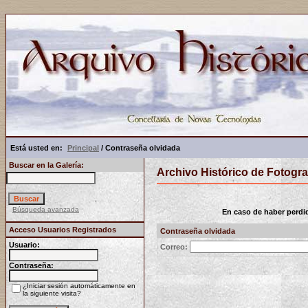
Está usted en:
Principal
/ Contraseña olvidada
Buscar en la Galería:
Archivo Histórico de Fotogra
Búsqueda avanzada
En caso de haber perdido
Acceso Usuarios Registrados
Contraseña olvidada
Usuario:
Correo:
Contraseña:
¿Iniciar sesión automáticamente en
la siguiente visita?