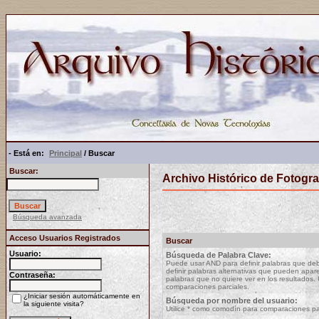
- Está en:
Principal
/ Buscar
Buscar:
Archivo Histórico de Fotogra
Búsqueda avanzada
Acceso Usuarios Registrados
Buscar
Usuario:
Búsqueda de Palabra Clave:
Puede usar AND para definir palabras que deb
definir palabras alternativas que pueden apare
Contraseña:
palabras que no quiere ver en los resultados.
comparaciones parciales.
¿Iniciar sesión automáticamente en
Búsqueda por nombre del usuario:
la siguiente visita?
Utilice * como comodín para comparaciones pa