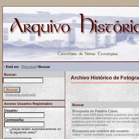
- Está en:
Principal
/ Buscar
Buscar:
Archivo Histórico de Fotogra
Búsqueda avanzada
Acceso Usuarios Registrados
Buscar
Usuario:
Búsqueda de Palabra Clave:
Puede usar AND para definir palabras que deb
definir palabras alternativas que pueden apare
Contraseña:
palabras que no quiere ver en los resultados.
comparaciones parciales.
¿Iniciar sesión automáticamente en
Búsqueda por nombre del usuario:
la siguiente visita?
Utilice * como comodín para comparaciones pa