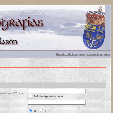
Ranking de imágenes
Nuevas imágenes
.
esultados y NOT para
Solo imágenes nuevas
O
Y