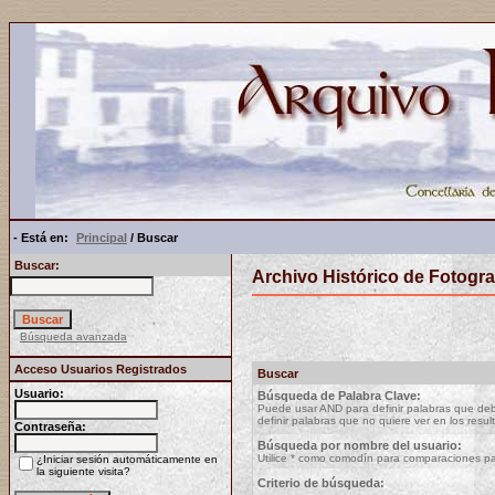
- Está en:
Principal
/ Buscar
Buscar:
Archivo Histórico de Fotogra
Búsqueda avanzada
Acceso Usuarios Registrados
Buscar
Usuario:
Búsqueda de Palabra Clave:
Puede usar AND para definir palabras que debe
definir palabras que no quiere ver en los resu
Contraseña:
Búsqueda por nombre del usuario:
Utilice * como comodín para comparaciones pa
¿Iniciar sesión automáticamente en
la siguiente visita?
Criterio de búsqueda: