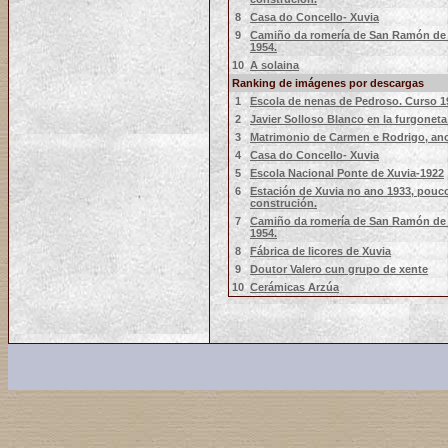
8
Casa do Concello- Xuvia
9
Camiño da romería de San Ramón de 
1954.
10
A solaina
Ranking de imágenes por descargas
1
Escola de nenas de Pedroso. Curso 1
2
Javier Solloso Blanco en la furgoneta
3
Matrimonio de Carmen e Rodrigo, ano
4
Casa do Concello- Xuvia
5
Escola Nacional Ponte de Xuvia-1922
6
Estación de Xuvia no ano 1933, pouc
construción.
7
Camiño da romería de San Ramón de 
1954.
8
Fábrica de licores de Xuvia
9
Doutor Valero cun grupo de xente
10
Cerámicas Arzúa