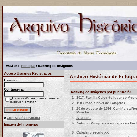
-Está en:
Principal
/ Ranking de imágenes
Acceso Usuarios Registrados
Archivo Histórico de Fotogra
Usuario:
Contraseña:
Ranking de imágenes por puntuación
1
1917. Familia Calvo do lugar de Moste
¿Iniciar sesión automáticamente en
la siguiente visita?
2
1983 Paso a nivel de Longaras
3
29 de Agosto de 1954- Camiño da Ro
Moeche.
4
A solaina
»
Contraseña olvidada
5
Antonio Mosquera e un rapaz na Fest
Imagen del momento
6
Cabaleiro século XX.