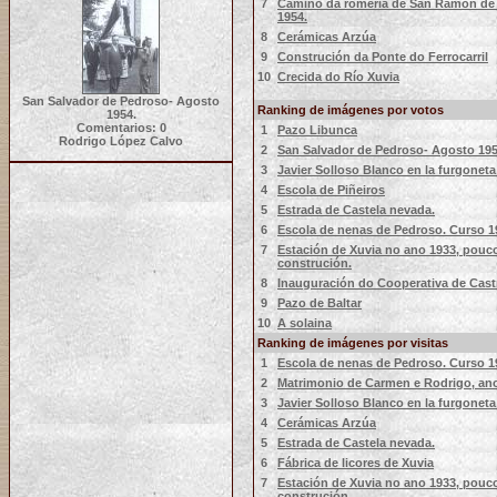
7
Camiño da romería de San Ramón de 
1954.
8
Cerámicas Arzúa
9
Construción da Ponte do Ferrocarril
10
Crecida do Río Xuvia
San Salvador de Pedroso- Agosto
Ranking de imágenes por votos
1954.
Comentarios: 0
1
Pazo Libunca
Rodrigo López Calvo
2
San Salvador de Pedroso- Agosto 195
3
Javier Solloso Blanco en la furgoneta
4
Escola de Piñeiros
5
Estrada de Castela nevada.
6
Escola de nenas de Pedroso. Curso 1
7
Estación de Xuvia no ano 1933, pouc
construción.
8
Inauguración do Cooperativa de Cast
9
Pazo de Baltar
10
A solaina
Ranking de imágenes por visitas
1
Escola de nenas de Pedroso. Curso 1
2
Matrimonio de Carmen e Rodrigo, ano
3
Javier Solloso Blanco en la furgoneta
4
Cerámicas Arzúa
5
Estrada de Castela nevada.
6
Fábrica de licores de Xuvia
7
Estación de Xuvia no ano 1933, pouc
construción.