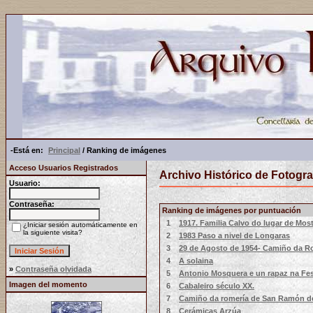
-Está en:
Principal
/ Ranking de imágenes
Acceso Usuarios Registrados
Archivo Histórico de Fotogra
Usuario:
Contraseña:
Ranking de imágenes por puntuación
1
1917. Familia Calvo do lugar de Mos
¿Iniciar sesión automáticamente en
la siguiente visita?
2
1983 Paso a nivel de Longaras
3
29 de Agosto de 1954- Camiño da 
4
A solaina
»
Contraseña olvidada
5
Antonio Mosquera e un rapaz na Fe
Imagen del momento
6
Cabaleiro século XX.
7
Camiño da romería de San Ramón de
8
Cerámicas Arzúa