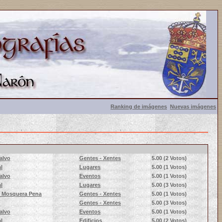
Ranking de imágenes
Nuevas imágenes
alvo
Gentes - Xentes
5.00
(2 Votos)
l
Lugares
5.00
(1 Votos)
alvo
Eventos
5.00
(1 Votos)
l
Lugares
5.00
(3 Votos)
n Mosquera Pena
Gentes - Xentes
5.00
(1 Votos)
Gentes - Xentes
5.00
(3 Votos)
alvo
Eventos
5.00
(1 Votos)
l
Edificios
5.00
(2 Votos)