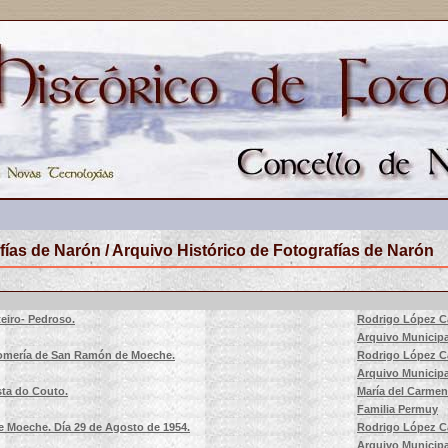
fías de Narón / Arquivo Histórico de Fotografías de Narón
teiro- Pedroso.
Rodrigo López C
Arquivo Municipa
Romería de San Ramón de Moeche.
Rodrigo López C
Arquivo Municipa
sta do Couto.
María del Carme
Familia Permuy
 Moeche. Día 29 de Agosto de 1954.
Rodrigo López C
Arquivo Municipa