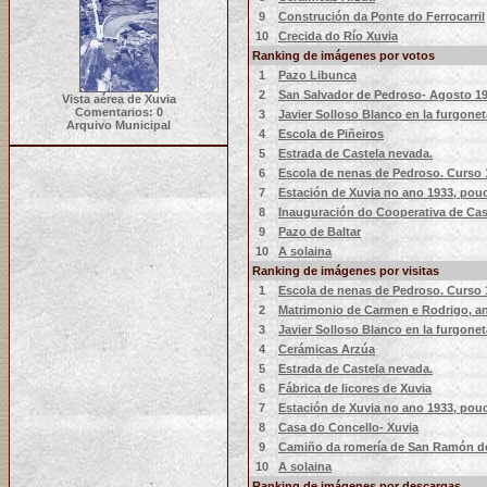
9
Construción da Ponte do Ferrocarril
10
Crecida do Río Xuvia
Ranking de imágenes por votos
1
Pazo Libunca
2
San Salvador de Pedroso- Agosto 19
Vista aérea de Xuvia
Comentarios: 0
3
Javier Solloso Blanco en la furgonet
Arquivo Municipal
4
Escola de Piñeiros
5
Estrada de Castela nevada.
6
Escola de nenas de Pedroso. Curso 
7
Estación de Xuvia no ano 1933, pou
8
Inauguración do Cooperativa de Cas
9
Pazo de Baltar
10
A solaina
Ranking de imágenes por visitas
1
Escola de nenas de Pedroso. Curso 
2
Matrimonio de Carmen e Rodrigo, an
3
Javier Solloso Blanco en la furgonet
4
Cerámicas Arzúa
5
Estrada de Castela nevada.
6
Fábrica de licores de Xuvia
7
Estación de Xuvia no ano 1933, pou
8
Casa do Concello- Xuvia
9
Camiño da romería de San Ramón de
10
A solaina
Ranking de imágenes por descargas