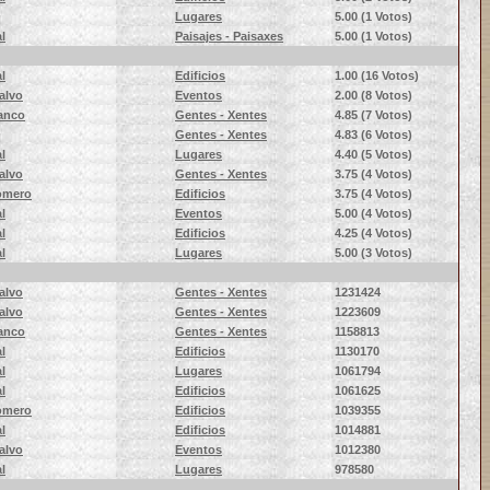
Lugares
5.00
(1 Votos)
l
Paisajes - Paisaxes
5.00
(1 Votos)
l
Edificios
1.00
(16 Votos)
alvo
Eventos
2.00
(8 Votos)
lanco
Gentes - Xentes
4.85
(7 Votos)
Gentes - Xentes
4.83
(6 Votos)
l
Lugares
4.40
(5 Votos)
alvo
Gentes - Xentes
3.75
(4 Votos)
Romero
Edificios
3.75
(4 Votos)
l
Eventos
5.00
(4 Votos)
l
Edificios
4.25
(4 Votos)
l
Lugares
5.00
(3 Votos)
alvo
Gentes - Xentes
1231424
alvo
Gentes - Xentes
1223609
lanco
Gentes - Xentes
1158813
l
Edificios
1130170
l
Lugares
1061794
l
Edificios
1061625
Romero
Edificios
1039355
l
Edificios
1014881
alvo
Eventos
1012380
l
Lugares
978580