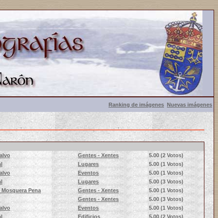
Ranking de imágenes
Nuevas imágenes
alvo
Gentes - Xentes
5.00
(2 Votos)
l
Lugares
5.00
(1 Votos)
alvo
Eventos
5.00
(1 Votos)
l
Lugares
5.00
(3 Votos)
n Mosquera Pena
Gentes - Xentes
5.00
(1 Votos)
Gentes - Xentes
5.00
(3 Votos)
alvo
Eventos
5.00
(1 Votos)
l
Edificios
5.00
(2 Votos)