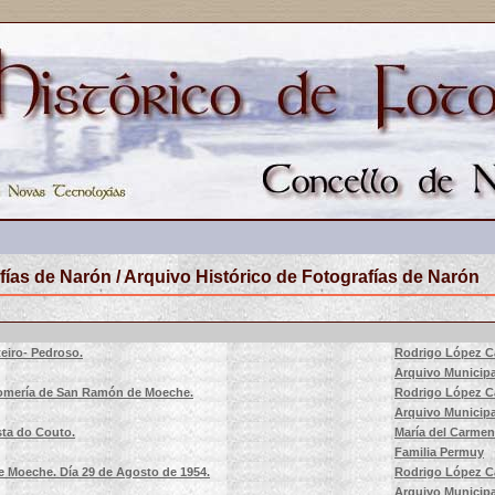
fías de Narón / Arquivo Histórico de Fotografías de Narón
teiro- Pedroso.
Rodrigo López C
Arquivo Municipa
Romería de San Ramón de Moeche.
Rodrigo López C
Arquivo Municipa
sta do Couto.
María del Carme
Familia Permuy
 Moeche. Día 29 de Agosto de 1954.
Rodrigo López C
Arquivo Municipa