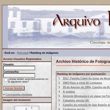
-Está en:
Principal
/ Ranking de imágenes
Acceso Usuarios Registrados
Archivo Histórico de Fotogra
Usuario:
Contraseña:
Ranking de imágenes por puntuación
1
1917. Familia Calvo do lugar de Mos
¿Iniciar sesión automáticamente en
la siguiente visita?
2
1983 Paso a nivel de Longaras
3
29 de Agosto de 1954- Camiño da 
4
A solaina
»
Contraseña olvidada
5
Antonio Mosquera e un rapaz na Fe
Imagen del momento
6
Cabaleiro século XX.
7
Camiño da romería de San Ramón de
8
Cerámicas Arzúa