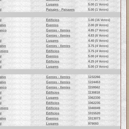
Lugares
5.00
(1 Votos)
l
Paisajes - Paisaxes
5.00
(1 Votos)
l
Edificios
1.00
(16 Votos)
alvo
Eventos
2.00
(8 Votos)
lanco
Gentes - Xentes
4.85
(7 Votos)
Gentes - Xentes
4.83
(6 Votos)
l
Lugares
4.40
(5 Votos)
alvo
Gentes - Xentes
3.75
(4 Votos)
Romero
Edificios
3.75
(4 Votos)
l
Eventos
5.00
(4 Votos)
l
Edificios
4.25
(4 Votos)
l
Lugares
5.00
(3 Votos)
alvo
Gentes - Xentes
1232266
alvo
Gentes - Xentes
1224453
lanco
Gentes - Xentes
1159562
l
Edificios
1130818
l
Lugares
1062330
l
Edificios
1062235
Romero
Edificios
1040049
l
Edificios
1015520
alvo
Eventos
1013073
l
Lugares
979093