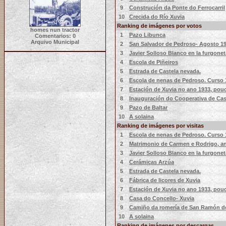
9
Construción da Ponte do Ferrocarril
10
Crecida do Río Xuvia
Ranking de imágenes por votos
homes nun tractor
1
Pazo Libunca
Comentarios: 0
Arquivo Municipal
2
San Salvador de Pedroso- Agosto 19
3
Javier Solloso Blanco en la furgonet
4
Escola de Piñeiros
5
Estrada de Castela nevada.
6
Escola de nenas de Pedroso. Curso 
7
Estación de Xuvia no ano 1933, pou
8
Inauguración do Cooperativa de Cas
9
Pazo de Baltar
10
A solaina
Ranking de imágenes por visitas
1
Escola de nenas de Pedroso. Curso 
2
Matrimonio de Carmen e Rodrigo, an
3
Javier Solloso Blanco en la furgonet
4
Cerámicas Arzúa
5
Estrada de Castela nevada.
6
Fábrica de licores de Xuvia
7
Estación de Xuvia no ano 1933, pou
8
Casa do Concello- Xuvia
9
Camiño da romería de San Ramón de
10
A solaina
Ranking de imágenes por descargas