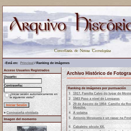
-Está en:
Principal
/ Ranking de imágenes
Acceso Usuarios Registrados
Archivo Histórico de Fotogra
Usuario:
Contraseña:
Ranking de imágenes por puntuación
1
1917. Familia Calvo do lugar de Moste
¿Iniciar sesión automáticamente en
la siguiente visita?
2
1983 Paso a nivel de Longaras
3
29 de Agosto de 1954- Camiño da Ro
Moeche.
4
A solaina
»
Contraseña olvidada
5
Antonio Mosquera e un rapaz na Fest
Imagen del momento
6
Cabaleiro século XX.