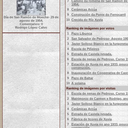
7
Camiño da romería de San Ramón de 
1954.
8
Cerámicas Arzúa
9
Construción da Ponte do Ferrocarril
Día de San Ramón de Moeche- 29 de
10
Crecida do Río Xuvia
agosto de 1954.
Comentarios: 0
Rodrigo López Calvo
Ranking de imágenes por votos
1
Pazo Libunca
2
San Salvador de Pedroso- Agosto 195
3
Javier Solloso Blanco en la furgoneta
4
Escola de Piñeiros
5
Estrada de Castela nevada.
6
Escola de nenas de Pedroso. Curso 1
7
Estación de Xuvia no ano 1933, pouc
construción.
8
Inauguración do Cooperativa de Cast
9
Pazo de Baltar
10
A solaina
Ranking de imágenes por visitas
1
Escola de nenas de Pedroso. Curso 1
2
Matrimonio de Carmen e Rodrigo, ano
3
Javier Solloso Blanco en la furgoneta
4
Cerámicas Arzúa
5
Estrada de Castela nevada.
6
Fábrica de licores de Xuvia
7
Estación de Xuvia no ano 1933, pouc
construción.