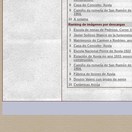
8
Casa do Concello- Xuvia
9
Camiño da romería de San Ramón de 
1954.
10
A solaina
Ranking de imágenes por descargas
1
Escola de nenas de Pedroso. Curso 1
2
Javier Solloso Blanco en la furgoneta
3
Matrimonio de Carmen e Rodrigo, ano
4
Casa do Concello- Xuvia
5
Escola Nacional Ponte de Xuvia-1922
6
Estación de Xuvia no ano 1933, pouc
construción.
7
Camiño da romería de San Ramón de 
1954.
8
Fábrica de licores de Xuvia
9
Doutor Valero cun grupo de xente
10
Cerámicas Arzúa